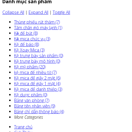
Danh mục sản phẩm
Collapse All
|
Expand All
|
Toggle All
Thùng phiếu rút thăm (7)
Tấm chắn gió máy lạnh (1)
Kệ để bút (8)
Kệ mica chức vụ (3)
Kệ để báo (8)
Kệ Xoay Mica (3)
Kệ trưng bày sản phẩm (0)
Kệ trưng bày mô hình (0)
Kệ mỹ phẩm (20)
kệ mica để nhiều tờ (7)
Kệ mica để giấy 2 mặt (6)
Kệ mica để giấy 1 mặt (4)
Kệ mica để danh thiếp (3)
Kệ dược phẩm (0)
Bảng văn phòng (7)
Bảng tên nhân viên (9)
Bảng chỉ dẫn,thông báo (4)
More Categories
Trang chủ