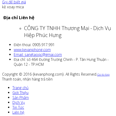
Gọi để biết giá
kệ xoay mica
Địa chỉ Liên hệ
CÔNG TY TNHH Thương Mại - Dịch Vụ
Hiệp Phúc Hưng
Điện thoại: 0905.917.991
www.kevanphong.com
Email: sangtaoqc@gmai.com
Địa chỉ: số 464 Đường Trường Chinh - P. Tân Hưng Thuận -
Quận 12 - TP.HCM
Copyright © 2016 {kevanphong.com}. All Rights Reserved.
Go to top
Thanh toán, nhận hàng trả tiền
Trang chủ
Giới Thiệu
Sản Phẩm
Dịch Vụ
Tin Tức
Liên hệ