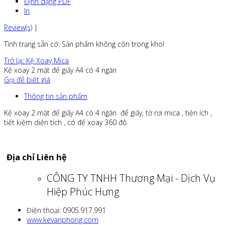
Định dạng PDF
In
Review(s)
|
Tình trạng sẵn có
: Sản phẩm không còn trong kho!
Trở lại: Kệ Xoay Mica
Kệ xoay 2 mặt để giấy A4 có 4 ngăn
Gọi để biết giá
Thông tin sản phẩm
Kệ xoay 2 mặt để giấy A4 có 4 ngăn để giấy, tờ rơi mica , tiện ích ,
tiết kiệm diện tích , có đế xoay 360 độ.
Địa chỉ Liên hệ
CÔNG TY TNHH Thương Mại - Dịch Vụ
Hiệp Phúc Hưng
Điện thoại: 0905.917.991
www.kevanphong.com