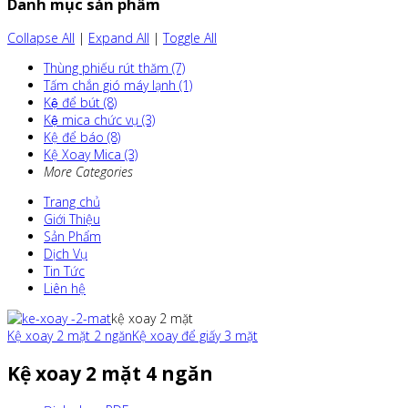
Danh mục sản phẩm
Collapse All
|
Expand All
|
Toggle All
Thùng phiếu rút thăm (7)
Tấm chắn gió máy lạnh (1)
Kệ để bút (8)
Kệ mica chức vụ (3)
Kệ để báo (8)
Kệ Xoay Mica (3)
More Categories
Trang chủ
Giới Thiệu
Sản Phẩm
Dịch Vụ
Tin Tức
Liên hệ
kệ xoay 2 mặt
Kệ xoay 2 mặt 2 ngăn
Kệ xoay để giấy 3 mặt
Kệ xoay 2 mặt 4 ngăn