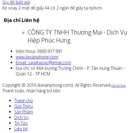
Gọi để biết giá
Kệ xoay 2 mặt để giấy A4 có 2 ngăn để giấy tại tphcm
Địa chỉ Liên hệ
CÔNG TY TNHH Thương Mại - Dịch Vụ
Hiệp Phúc Hưng
Điện thoại: 0905.917.991
www.kevanphong.com
Email: sangtaoqc@gmai.com
Địa chỉ: số 464 Đường Trường Chinh - P. Tân Hưng Thuận -
Quận 12 - TP.HCM
Copyright © 2016 {kevanphong.com}. All Rights Reserved.
Go to top
Thanh toán, nhận hàng trả tiền
Trang chủ
Giới Thiệu
Sản Phẩm
Dịch Vụ
Tin Tức
Liên hệ