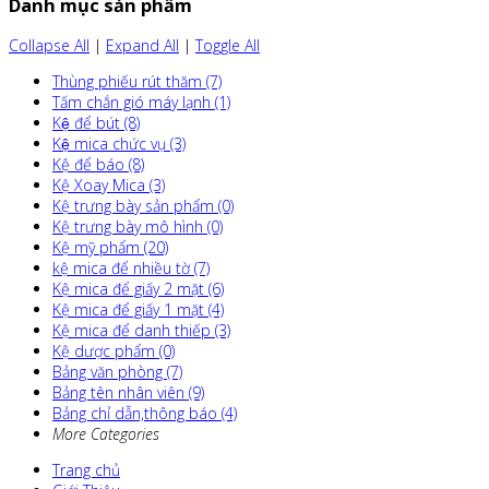
Danh mục sản phẩm
Collapse All
|
Expand All
|
Toggle All
Thùng phiếu rút thăm (7)
Tấm chắn gió máy lạnh (1)
Kệ để bút (8)
Kệ mica chức vụ (3)
Kệ để báo (8)
Kệ Xoay Mica (3)
Kệ trưng bày sản phẩm (0)
Kệ trưng bày mô hình (0)
Kệ mỹ phẩm (20)
kệ mica để nhiều tờ (7)
Kệ mica để giấy 2 mặt (6)
Kệ mica để giấy 1 mặt (4)
Kệ mica để danh thiếp (3)
Kệ dược phẩm (0)
Bảng văn phòng (7)
Bảng tên nhân viên (9)
Bảng chỉ dẫn,thông báo (4)
More Categories
Trang chủ