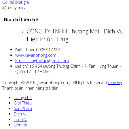
Gọi để biết giá
kệ xoay mica
Địa chỉ Liên hệ
CÔNG TY TNHH Thương Mại - Dịch Vụ
Hiệp Phúc Hưng
Điện thoại: 0905.917.991
www.kevanphong.com
Email: sangtaoqc@gmai.com
Địa chỉ: số 464 Đường Trường Chinh - P. Tân Hưng Thuận -
Quận 12 - TP.HCM
Copyright © 2016 {kevanphong.com}. All Rights Reserved.
Go to top
Thanh toán, nhận hàng trả tiền
Trang chủ
Giới Thiệu
Sản Phẩm
Dịch Vụ
Tin Tức
Liên hệ