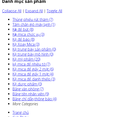
Danh mục sản phẩm
Collapse All
|
Expand All
|
Toggle All
Thùng phiếu rút thăm (7)
Tấm chắn gió máy lạnh (1)
Kệ để bút (8)
Kệ mica chức vụ (3)
Kệ để báo (8)
Kệ Xoay Mica (3)
Kệ trưng bày sản phẩm (0)
Kệ trưng bày mô hình (0)
Kệ mỹ phẩm (20)
kệ mica để nhiều tờ (7)
Kệ mica để giấy 2 mặt (6)
Kệ mica để giấy 1 mặt (4)
Kệ mica để danh thiếp (3)
Kệ dược phẩm (0)
Bảng văn phòng (7)
Bảng tên nhân viên (9)
Bảng chỉ dẫn,thông báo (4)
More Categories
Trang chủ