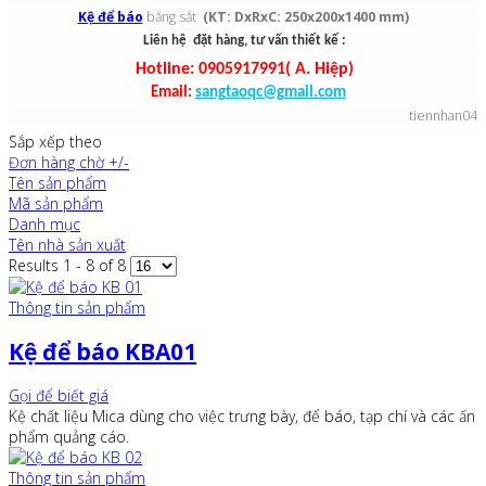
Kệ để báo
bằng sắt
(KT: DxRxC: 250x200x1400 mm)
Liên hệ đặt hàng, tư vấn thiết kế :
Hotline: 0905917991( A. Hiệp)
Email:
sangtaoqc@gmail.com
tiennhan04
Sắp xếp theo
Đơn hàng chờ +/-
Tên sản phẩm
Mã sản phẩm
Danh mục
Tên nhà sản xuất
Results 1 - 8 of 8
Thông tin sản phẩm
Kệ để báo KBA01
Gọi để biết giá
Kệ chất liệu Mica dùng cho việc trưng bày, để báo, tạp chí và các ấn
phẩm quảng cáo.
Thông tin sản phẩm