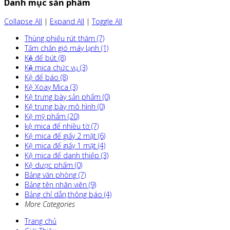
Danh mục sản phẩm
Collapse All
|
Expand All
|
Toggle All
Thùng phiếu rút thăm (7)
Tấm chắn gió máy lạnh (1)
Kệ để bút (8)
Kệ mica chức vụ (3)
Kệ để báo (8)
Kệ Xoay Mica (3)
Kệ trưng bày sản phẩm (0)
Kệ trưng bày mô hình (0)
Kệ mỹ phẩm (20)
kệ mica để nhiều tờ (7)
Kệ mica để giấy 2 mặt (6)
Kệ mica để giấy 1 mặt (4)
Kệ mica để danh thiếp (3)
Kệ dược phẩm (0)
Bảng văn phòng (7)
Bảng tên nhân viên (9)
Bảng chỉ dẫn,thông báo (4)
More Categories
Trang chủ