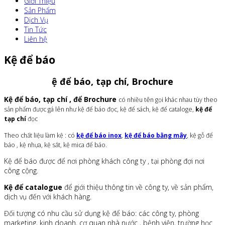
Giới Thiệu
Sản Phẩm
Dịch Vụ
Tin Tức
Liên hệ
Kệ để báo
ệ để báo, tạp chí, Brochure
Kệ để báo, tạp chí , để Brochure
có nhiều tên gọi khác nhau tùy theo
sản phẩm được gá lên như kệ để báo đọc, kệ để sách, kệ để cataloge,
kệ để
tạp chí
đọc
Theo chất liệu làm kệ : có
kệ để báo inox
,
kệ để báo bằng mây
, kệ gỗ để
báo , kệ nhựa, kệ sắt, kệ mica để báo.
Kệ để báo được để nơi phòng khách công ty , tại phòng đợi nơi
công cộng.
Kệ để catalogue
để giới thiệu thông tin về công ty, về sản phẩm,
dịch vụ đến với khách hàng.
Đối tượng có nhu cầu sử dụng kệ để báo: các công ty, phòng
marketing, kinh doanh, cơ quan nhà nước , bệnh viện, trường học