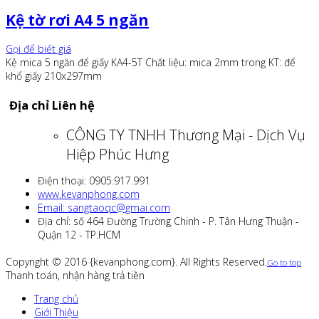
Kệ tờ rơi A4 5 ngăn
Gọi để biết giá
Kệ mica 5 ngăn để giấy KA4-5T Chất liệu: mica 2mm trong KT: để
khổ giấy 210x297mm
Địa chỉ Liên hệ
CÔNG TY TNHH Thương Mại - Dịch Vụ
Hiệp Phúc Hưng
Điện thoại: 0905.917.991
www.kevanphong.com
Email: sangtaoqc@gmai.com
Địa chỉ: số 464 Đường Trường Chinh - P. Tân Hưng Thuận -
Quận 12 - TP.HCM
Copyright © 2016 {kevanphong.com}. All Rights Reserved.
Go to top
Thanh toán, nhận hàng trả tiền
Trang chủ
Giới Thiệu