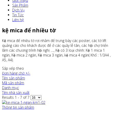
Giới Thiệu
Sản Phẩm
Dịch Vụ
Tin Tức
Liên hệ
kệ mica để nhiều tờ
Kệ mica để nhiều tờ rơi nhằm để trưng bày các poster, các tờ lift
quảng cáo cho khách được để ở các quầy lễ tân, các hội chợ triển
lãm các chương trình hội nghị ...., Kệ có 3 loại chính: Kệ 1 mica 1
ngăn, Kệ mica 2 ngăn, Kệ mica 3 ngăn, kệ mica 4 ngăn( Khổ : 1/3A4 ,
A5, A4).
Sắp xếp theo
Đơn hàng chờ +/-
Tên sản phẩm
Mã sản phẩm
Danh mục
Tên nhà sản xuất
Results 1 - 7 of 7
Thông tin sản phẩm