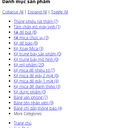
Danh mục sản phẩm
Collapse All
|
Expand All
|
Toggle All
Thùng phiếu rút thăm (7)
Tấm chắn gió máy lạnh (1)
Kệ để bút (8)
Kệ mica chức vụ (3)
Kệ để báo (8)
Kệ Xoay Mica (3)
Kệ trưng bày sản phẩm (0)
Kệ trưng bày mô hình (0)
Kệ mỹ phẩm (20)
kệ mica để nhiều tờ (7)
Kệ mica để giấy 2 mặt (6)
Kệ mica để giấy 1 mặt (4)
Kệ mica để danh thiếp (3)
Kệ dược phẩm (0)
Bảng văn phòng (7)
Bảng tên nhân viên (9)
Bảng chỉ dẫn,thông báo (4)
More Categories
Trang chủ