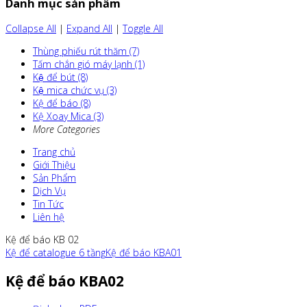
Danh mục sản phẩm
Collapse All
|
Expand All
|
Toggle All
Thùng phiếu rút thăm (7)
Tấm chắn gió máy lạnh (1)
Kệ để bút (8)
Kệ mica chức vụ (3)
Kệ để báo (8)
Kệ Xoay Mica (3)
More Categories
Trang chủ
Giới Thiệu
Sản Phẩm
Dịch Vụ
Tin Tức
Liên hệ
Kệ để báo KB 02
Kệ để catalogue 6 tầng
Kệ để báo KBA01
Kệ để báo KBA02