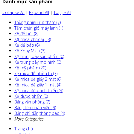
Danh mục sản phẩm
Collapse All
|
Expand All
|
Toggle All
Thùng phiếu rút thăm (7)
Tấm chắn gió máy lạnh (1)
Kệ để bút (8)
Kệ mica chức vụ (3)
Kệ để báo (8)
Kệ Xoay Mica (3)
Kệ trưng bày sản phẩm (0)
Kệ trưng bày mô hình (0)
Kệ mỹ phẩm (20)
kệ mica để nhiều tờ (7)
Kệ mica để giấy 2 mặt (6)
Kệ mica để giấy 1 mặt (4)
Kệ mica để danh thiếp (3)
Kệ dược phẩm (0)
Bảng văn phòng (7)
Bảng tên nhân viên (9)
Bảng chỉ dẫn,thông báo (4)
More Categories
Trang chủ