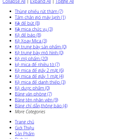
Collapse All
|
Expand All
|
Toggle All
Thùng phiếu rút thăm (7)
Tấm chắn gió máy lạnh (1)
Kệ để bút (8)
Kệ mica chức vụ (3)
Kệ để báo (8)
Kệ Xoay Mica (3)
Kệ trưng bày sản phẩm (0)
Kệ trưng bày mô hình (0)
Kệ mỹ phẩm (20)
kệ mica để nhiều tờ (7)
Kệ mica để giấy 2 mặt (6)
Kệ mica để giấy 1 mặt (4)
Kệ mica để danh thiếp (3)
Kệ dược phẩm (0)
Bảng văn phòng (7)
Bảng tên nhân viên (9)
Bảng chỉ dẫn,thông báo (4)
More Categories
Trang chủ
Giới Thiệu
Sản Phẩm