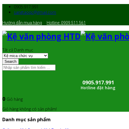
0905.917.991
sangtaoqc@gmail.com
Hướng dẫn mua hàng
Hotline: 0909.511.561
Tất cả Danh mục
Search
0905.917.991
Hotline đặt hàng
0
Giỏ hàng
Giỏ hàng không có sản phẩm!
Danh mục sản phẩm