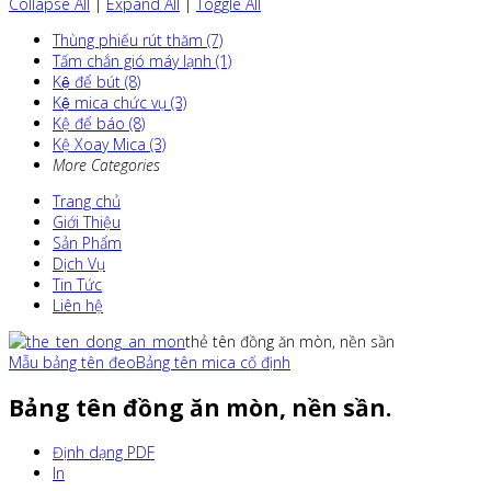
Collapse All
|
Expand All
|
Toggle All
Thùng phiếu rút thăm (7)
Tấm chắn gió máy lạnh (1)
Kệ để bút (8)
Kệ mica chức vụ (3)
Kệ để báo (8)
Kệ Xoay Mica (3)
More Categories
Trang chủ
Giới Thiệu
Sản Phẩm
Dịch Vụ
Tin Tức
Liên hệ
thẻ tên đồng ăn mòn, nền sần
Mẫu bảng tên đeo
Bảng tên mica cố định
Bảng tên đồng ăn mòn, nền sần.
Định dạng PDF
In