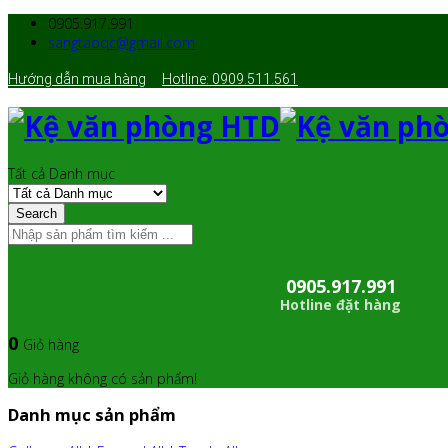
0905.917.991
sangtaoqc@gmail.com
Hướng dẫn mua hàng
Hotline: 0909.511.561
Tất cả Danh mục
Search
0905.917.991
Hotline đặt hàng
0
Giỏ hàng
Giỏ hàng không có sản phẩm!
Danh mục sản phẩm