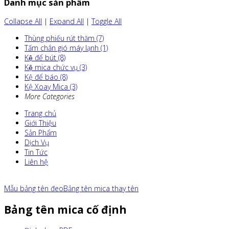
Danh mục sản phẩm
Collapse All
|
Expand All
|
Toggle All
Thùng phiếu rút thăm (7)
Tấm chắn gió máy lạnh (1)
Kệ để bút (8)
Kệ mica chức vụ (3)
Kệ để báo (8)
Kệ Xoay Mica (3)
More Categories
Trang chủ
Giới Thiệu
Sản Phẩm
Dịch Vụ
Tin Tức
Liên hệ
Mẫu bảng tên đeo
Bảng tên mica thay tên
Bảng tên mica cố định