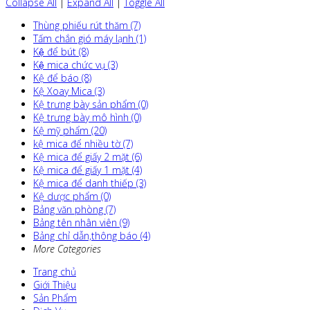
Collapse All
|
Expand All
|
Toggle All
Thùng phiếu rút thăm (7)
Tấm chắn gió máy lạnh (1)
Kệ để bút (8)
Kệ mica chức vụ (3)
Kệ để báo (8)
Kệ Xoay Mica (3)
Kệ trưng bày sản phẩm (0)
Kệ trưng bày mô hình (0)
Kệ mỹ phẩm (20)
kệ mica để nhiều tờ (7)
Kệ mica để giấy 2 mặt (6)
Kệ mica để giấy 1 mặt (4)
Kệ mica để danh thiếp (3)
Kệ dược phẩm (0)
Bảng văn phòng (7)
Bảng tên nhân viên (9)
Bảng chỉ dẫn,thông báo (4)
More Categories
Trang chủ
Giới Thiệu
Sản Phẩm