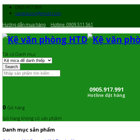
0905.917.991
sangtaoqc@gmail.com
Hướng dẫn mua hàng
Hotline: 0909.511.561
Tất cả Danh mục
Search
0905.917.991
Hotline đặt hàng
0
Giỏ hàng
Giỏ hàng không có sản phẩm!
Danh mục sản phẩm