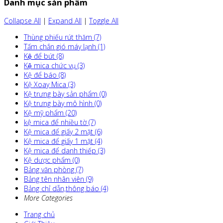
Danh mục sản phẩm
Collapse All
|
Expand All
|
Toggle All
Thùng phiếu rút thăm (7)
Tấm chắn gió máy lạnh (1)
Kệ để bút (8)
Kệ mica chức vụ (3)
Kệ để báo (8)
Kệ Xoay Mica (3)
Kệ trưng bày sản phẩm (0)
Kệ trưng bày mô hình (0)
Kệ mỹ phẩm (20)
kệ mica để nhiều tờ (7)
Kệ mica để giấy 2 mặt (6)
Kệ mica để giấy 1 mặt (4)
Kệ mica để danh thiếp (3)
Kệ dược phẩm (0)
Bảng văn phòng (7)
Bảng tên nhân viên (9)
Bảng chỉ dẫn,thông báo (4)
More Categories
Trang chủ