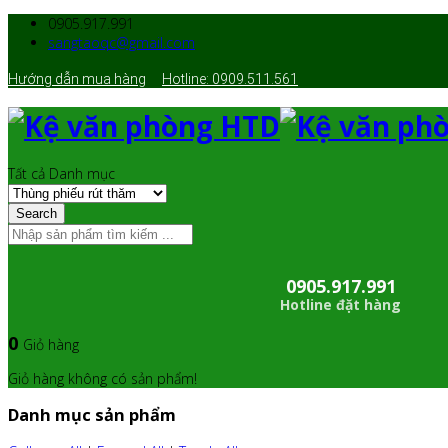
0905.917.991
sangtaoqc@gmail.com
Hướng dẫn mua hàng
Hotline: 0909.511.561
Tất cả Danh mục
Search
0905.917.991
Hotline đặt hàng
0
Giỏ hàng
Giỏ hàng không có sản phẩm!
Danh mục sản phẩm