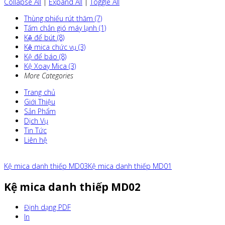
Collapse All
|
Expand All
|
Toggle All
Thùng phiếu rút thăm (7)
Tấm chắn gió máy lạnh (1)
Kệ để bút (8)
Kệ mica chức vụ (3)
Kệ để báo (8)
Kệ Xoay Mica (3)
More Categories
Trang chủ
Giới Thiệu
Sản Phẩm
Dịch Vụ
Tin Tức
Liên hệ
Kệ mica danh thiếp MD03
Kệ mica danh thiếp MD01
Kệ mica danh thiếp MD02
Định dạng PDF
In