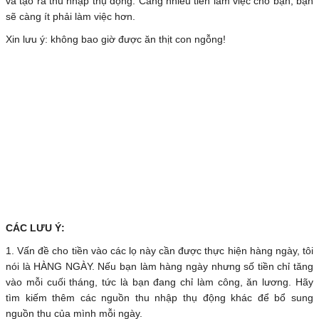
và tạo ra thu nhập thụ động. Càng nhiều tiền làm việc cho bạn, bạn
sẽ càng ít phải làm việc hơn.
Xin lưu ý: không bao giờ được ăn thịt con ngỗng!
CÁC LƯU Ý:
1. Vấn đề cho tiền vào các lọ này cần được thực hiện hàng ngày, tôi
nói là HÀNG NGÀY. Nếu bạn làm hàng ngày nhưng số tiền chỉ tăng
vào mỗi cuối tháng, tức là bạn đang chỉ làm công, ăn lương. Hãy
tìm kiếm thêm các nguồn thu nhập thụ động khác để bổ sung
nguồn thu của mình mỗi ngày.