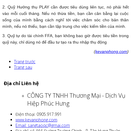
2. Quỹ Hưởng thụ PLAY cần được tiêu dùng liên tục, nó phải hết
vào mỗi cuối tháng. Nếu nó thừa tiền, bạn cần cân bằng lại cuộc
sống của mình bằng cách nghĩ tới việc chăm sóc cho bản thân
mình, nếu nó thiếu, bạn cần tập trung cho việc kiếm tiền của mình.
3. Quỹ tự do tài chính FFA, bạn không bao giờ được tiêu tiền trong
quỹ này, chỉ dùng nó để đầu tư tạo ra thu nhập thụ động
(
kevanphong.com
)
Trang trước
Trang sau
Địa chỉ Liên hệ
CÔNG TY TNHH Thương Mại - Dịch Vụ
Hiệp Phúc Hưng
Điện thoại: 0905.917.991
www.kevanphong.com
Email: sangtaoqc@gmai.com
Địa chỉ: số 464 Đường Trường Chinh - P. Tân Hưng Thuận -