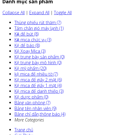
Danh mục sản phẩm
Collapse All
|
Expand All
|
Toggle All
Thùng phiếu rút thăm (7)
Tấm chắn gió máy lạnh (1)
Kệ để bút (8)
Kệ mica chức vụ (3)
Kệ để báo (8)
Kệ Xoay Mica (3)
Kệ trưng bày sản phẩm (0)
Kệ trưng bày mô hình (0)
Kệ mỹ phẩm (20)
kệ mica để nhiều tờ (7)
Kệ mica để giấy 2 mặt (6)
Kệ mica để giấy 1 mặt (4)
Kệ mica để danh thiếp (3)
Kệ dược phẩm (0)
Bảng văn phòng (7)
Bảng tên nhân viên (9)
Bảng chỉ dẫn,thông báo (4)
More Categories
Trang chủ