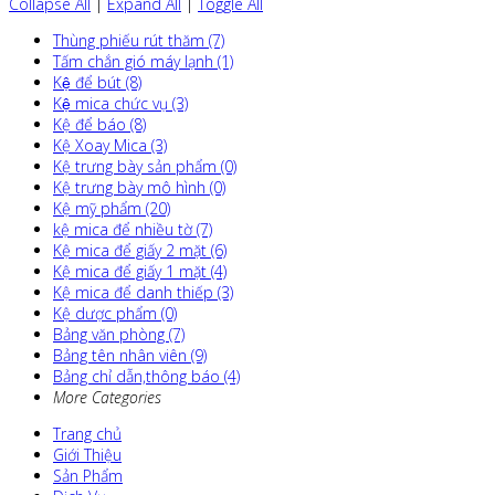
Collapse All
|
Expand All
|
Toggle All
Thùng phiếu rút thăm (7)
Tấm chắn gió máy lạnh (1)
Kệ để bút (8)
Kệ mica chức vụ (3)
Kệ để báo (8)
Kệ Xoay Mica (3)
Kệ trưng bày sản phẩm (0)
Kệ trưng bày mô hình (0)
Kệ mỹ phẩm (20)
kệ mica để nhiều tờ (7)
Kệ mica để giấy 2 mặt (6)
Kệ mica để giấy 1 mặt (4)
Kệ mica để danh thiếp (3)
Kệ dược phẩm (0)
Bảng văn phòng (7)
Bảng tên nhân viên (9)
Bảng chỉ dẫn,thông báo (4)
More Categories
Trang chủ
Giới Thiệu
Sản Phẩm