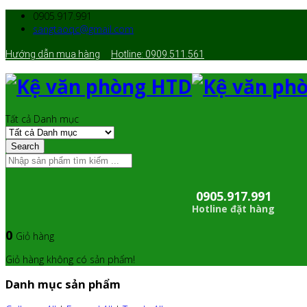
0905.917.991
sangtaoqc@gmail.com
Hướng dẫn mua hàng
Hotline: 0909.511.561
Tất cả Danh mục
Search
0905.917.991
Hotline đặt hàng
0
Giỏ hàng
Giỏ hàng không có sản phẩm!
Danh mục sản phẩm