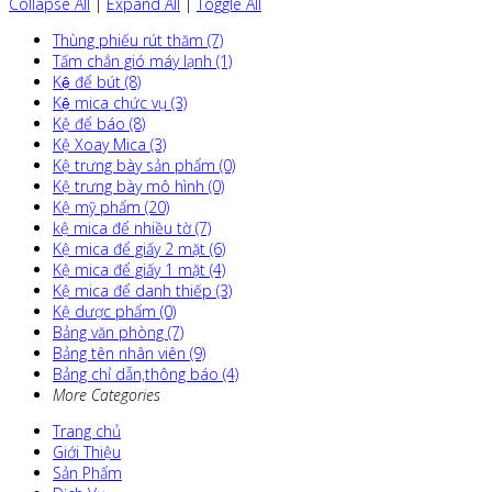
Collapse All
|
Expand All
|
Toggle All
Thùng phiếu rút thăm (7)
Tấm chắn gió máy lạnh (1)
Kệ để bút (8)
Kệ mica chức vụ (3)
Kệ để báo (8)
Kệ Xoay Mica (3)
Kệ trưng bày sản phẩm (0)
Kệ trưng bày mô hình (0)
Kệ mỹ phẩm (20)
kệ mica để nhiều tờ (7)
Kệ mica để giấy 2 mặt (6)
Kệ mica để giấy 1 mặt (4)
Kệ mica để danh thiếp (3)
Kệ dược phẩm (0)
Bảng văn phòng (7)
Bảng tên nhân viên (9)
Bảng chỉ dẫn,thông báo (4)
More Categories
Trang chủ
Giới Thiệu
Sản Phẩm