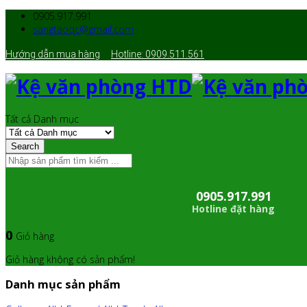
0905.917.991
sangtaoqc@gmail.com
Hướng dẫn mua hàng
Hotline: 0909.511.561
Tất cả Danh mục
Search
0905.917.991
Hotline đặt hàng
0
Giỏ hàng
Giỏ hàng không có sản phẩm!
Danh mục sản phẩm