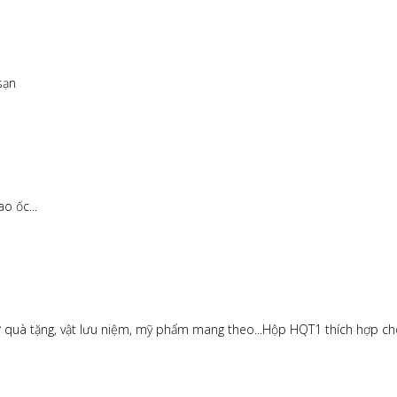
sạn
o ốc...
giữ quà tặng, vật lưu niệm, mỹ phẩm mang theo...Hộp HQT1 thích hợp c