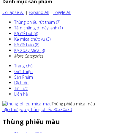
Danh mục sản phẩm
Collapse All
|
Expand All
|
Toggle All
Thùng phiếu rút thăm (7)
Tấm chắn gió máy lạnh (1)
Kệ để bút (8)
Kệ mica chức vụ (3)
Kệ để báo (8)
Kệ Xoay Mica (3)
More Categories
Trang chủ
Giới Thiệu
Sản Phẩm
Dịch Vụ
Tin Tức
Liên hệ
Thùng phiếu mica màu
hộp thư góp ý
Thùng phiếu 30x30x30
Thùng phiếu màu