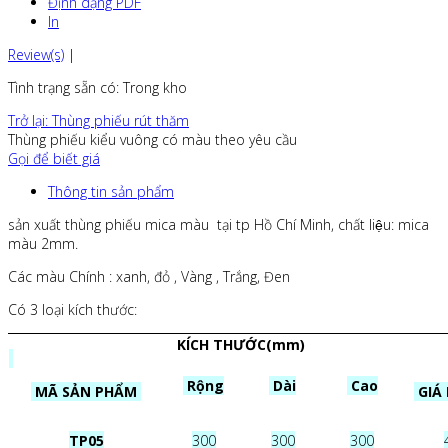
Định dạng PDF
In
Review(s)
|
Tình trạng sẵn có
: Trong kho
Trở lại: Thùng phiếu rút thăm
Thùng phiếu kiểu vuông có màu theo yêu cầu
Gọi để biết giá
Thông tin sản phẩm
sản xuất thùng phiếu mica màu tại tp Hồ Chí Minh, chất liệu: mica
màu 2mm.
Các màu Chính : xanh, đỏ , Vàng , Trắng, Đen
Có 3 loại kích thước:
KÍCH THƯỚC(mm)
Rộng
Dài
Cao
MÃ SẢN PHẨM
GIÁ
TP05
300
300
300