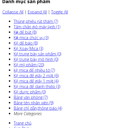
Danh mục sản phẩm
Collapse All
|
Expand All
|
Toggle All
Thùng phiếu rút thăm (7)
Tấm chắn gió máy lạnh (1)
Kệ để bút (8)
Kệ mica chức vụ (3)
Kệ để báo (8)
Kệ Xoay Mica (3)
Kệ trưng bày sản phẩm (0)
Kệ trưng bày mô hình (0)
Kệ mỹ phẩm (20)
kệ mica để nhiều tờ (7)
Kệ mica để giấy 2 mặt (6)
Kệ mica để giấy 1 mặt (4)
Kệ mica để danh thiếp (3)
Kệ dược phẩm (0)
Bảng văn phòng (7)
Bảng tên nhân viên (9)
Bảng chỉ dẫn,thông báo (4)
More Categories
Trang chủ