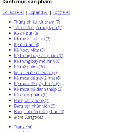
Danh mục sản phẩm
Collapse All
|
Expand All
|
Toggle All
Thùng phiếu rút thăm (7)
Tấm chắn gió máy lạnh (1)
Kệ để bút (8)
Kệ mica chức vụ (3)
Kệ để báo (8)
Kệ Xoay Mica (3)
Kệ trưng bày sản phẩm (0)
Kệ trưng bày mô hình (0)
Kệ mỹ phẩm (20)
kệ mica để nhiều tờ (7)
Kệ mica để giấy 2 mặt (6)
Kệ mica để giấy 1 mặt (4)
Kệ mica để danh thiếp (3)
Kệ dược phẩm (0)
Bảng văn phòng (7)
Bảng tên nhân viên (9)
Bảng chỉ dẫn,thông báo (4)
More Categories
Trang chủ