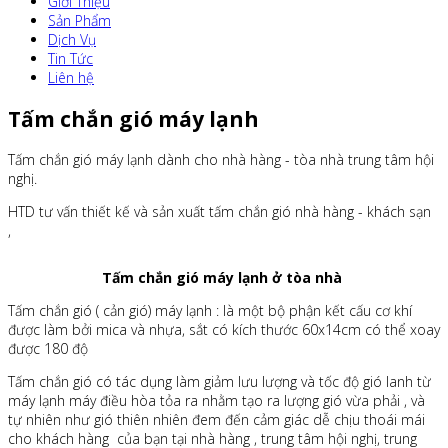
Giới Thiệu
Sản Phẩm
Dịch Vụ
Tin Tức
Liên hệ
Tấm chắn gió máy lạnh
Tấm chắn gió máy lạnh dành cho nhà hàng - tòa nhà trung tâm hội
nghị.
HTD tư vấn thiết kế và sản xuất tấm chắn gió nhà hàng - khách sạn
,
Tấm chắn gió máy lạnh ở tòa nhà
Tấm chắn gió ( cản gió) máy lạnh : là một bộ phận kết cấu cơ khí
được làm bởi mica và nhựa, sắt có kích thước 60x14cm có thể xoay
được 180 độ
Tấm chắn gió có tác dụng làm giảm lưu lượng và tốc độ gió lanh từ
máy lạnh máy điều hòa tỏa ra nhằm tạo ra lượng gió vừa phải , và
tự nhiên như gió thiên nhiên đem đến cảm giác dễ chịu thoái mái
cho khách hàng của bạn tại nhà hàng , trung tâm hội nghị, trung