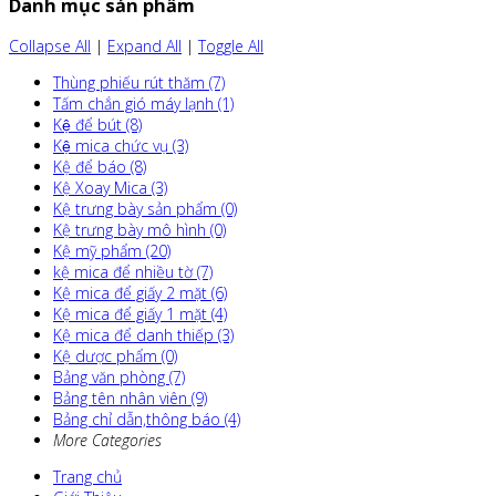
Danh mục sản phẩm
Collapse All
|
Expand All
|
Toggle All
Thùng phiếu rút thăm (7)
Tấm chắn gió máy lạnh (1)
Kệ để bút (8)
Kệ mica chức vụ (3)
Kệ để báo (8)
Kệ Xoay Mica (3)
Kệ trưng bày sản phẩm (0)
Kệ trưng bày mô hình (0)
Kệ mỹ phẩm (20)
kệ mica để nhiều tờ (7)
Kệ mica để giấy 2 mặt (6)
Kệ mica để giấy 1 mặt (4)
Kệ mica để danh thiếp (3)
Kệ dược phẩm (0)
Bảng văn phòng (7)
Bảng tên nhân viên (9)
Bảng chỉ dẫn,thông báo (4)
More Categories
Trang chủ