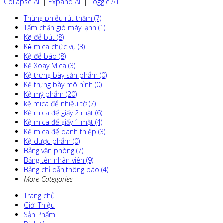
Collapse All
|
Expand All
|
Toggle All
Thùng phiếu rút thăm (7)
Tấm chắn gió máy lạnh (1)
Kệ để bút (8)
Kệ mica chức vụ (3)
Kệ để báo (8)
Kệ Xoay Mica (3)
Kệ trưng bày sản phẩm (0)
Kệ trưng bày mô hình (0)
Kệ mỹ phẩm (20)
kệ mica để nhiều tờ (7)
Kệ mica để giấy 2 mặt (6)
Kệ mica để giấy 1 mặt (4)
Kệ mica để danh thiếp (3)
Kệ dược phẩm (0)
Bảng văn phòng (7)
Bảng tên nhân viên (9)
Bảng chỉ dẫn,thông báo (4)
More Categories
Trang chủ
Giới Thiệu
Sản Phẩm