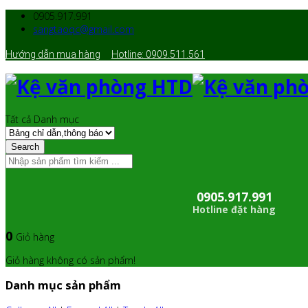
0905.917.991
sangtaoqc@gmail.com
Hướng dẫn mua hàng
Hotline: 0909.511.561
Tất cả Danh mục
Search
0905.917.991
Hotline đặt hàng
0
Giỏ hàng
Giỏ hàng không có sản phẩm!
Danh mục sản phẩm