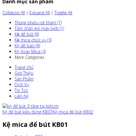
Danh mục sản phẩm
Collapse All
|
Expand All
|
Toggle All
Thùng phiếu rút thăm (7)
Tấm chắn gió máy lạnh (1)
Kệ để bút (8)
Kệ mica chức vụ (3)
Kệ để báo (8)
Kệ Xoay Mica (3)
More Categories
Trang chủ
Giới Thiệu
Sản Phẩm
Dịch Vụ
Tin Tức
Liên hệ
Kệ để bút kiểu đứng KB07
Kệ mica để bút KB02
Kệ mica để bút KB01