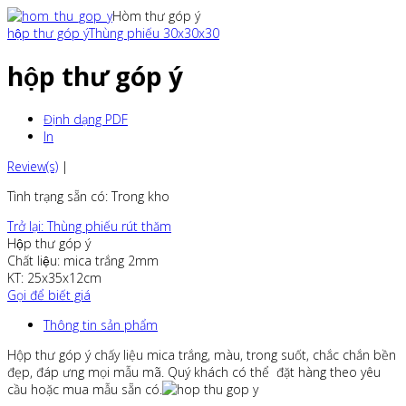
Hòm thư góp ý
hộp thư góp ý
Thùng phiếu 30x30x30
hộp thư góp ý
Định dạng PDF
In
Review(s)
|
Tình trạng sẵn có
: Trong kho
Trở lại: Thùng phiếu rút thăm
Hộp thư góp ý
Chất liệu: mica trắng 2mm
KT: 25x35x12cm
Gọi để biết giá
Thông tin sản phẩm
Hộp thư góp ý chấy liệu mica trắng, màu, trong suốt, chắc chắn bền
đẹp, đáp ưng mọi mẫu mã. Quý khách có thể đặt hàng theo yêu
cầu hoặc mua mẫu sẵn có.